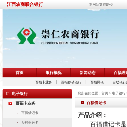
江西农商联合银行
本网站支持IPv6
首页
银行概况
新闻动态
百福理
百福卡业务
百福移动银行
百福网银
自助银行
您所在的位置：
首页
>
电子银行
电子银行
百福借记卡
百福卡业务
百福借记卡
产品介绍：
乡村振兴卡
百福借记卡是农