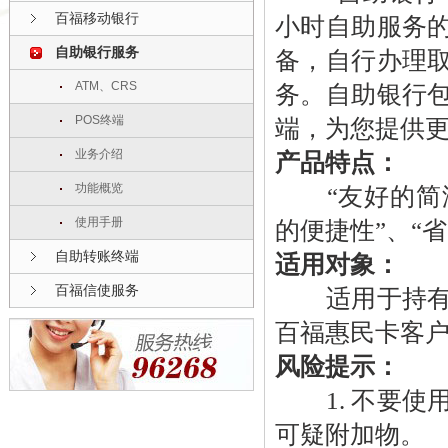
百福移动银行
小时自助服务
自助银行服务
备，自行办理
ATM、CRS
务。自助银行
POS终端
端，为您提供
业务介绍
产品特点：
功能概览
“友好的简洁界
使用手册
的便捷性”、“
自助转账终端
适用对象：
百福信使服务
适用于持有江
百福惠民卡客
风险提示：
1. 不要使
可疑附加物。