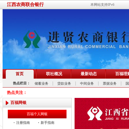
江西农商联合银行
本网站支持IPv6
首页
联社概况
最新动态
百福理
热点栏目：
储蓄业务
贷款业务
中间业务
票据业务
国
热点关注：
百福网银
百福个人网银
注册指南
新手指南