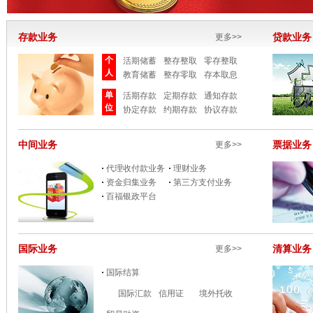
存款业务
更多>>
贷款业务
个
活期储蓄
整存整取
零存整取
人
教育储蓄
整存零取
存本取息
单
活期存款
定期存款
通知存款
位
协定存款
约期存款
协议存款
中间业务
更多>>
票据业务
代理收付款业务
理财业务
资金归集业务
第三方支付业务
百福银政平台
国际业务
更多>>
清算业务
国际结算
国际汇款
信用证
境外托收