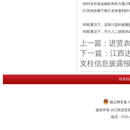
66
对未并表金融机构的大额少
67
其他依赖于银行未来盈利的
68
权重法下，实际计提的超额
69
权重法下，可计入二级资本
上一篇：
进贤农
下一篇：
江西
支柱信息披露
联系我
赣公网安备 360
版权所有 @江西进贤县农
电话：0791-