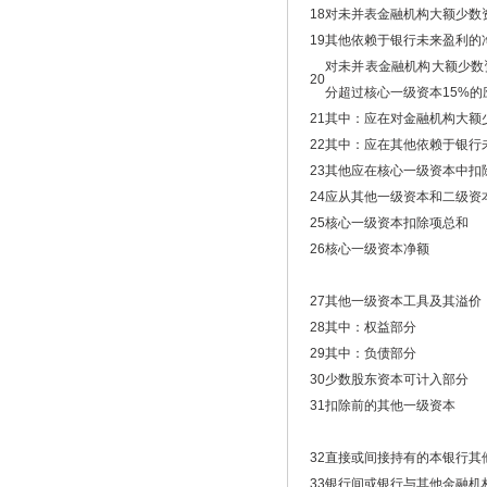
18
对未并表金融机构大额少数
19
其他依赖于银行未来盈利的
对未并表金融机构大额少数
20
分超过核心一级资本15%的
21
其中：应在对金融机构大额
22
其中：应在其他依赖于银行
23
其他应在核心一级资本中扣
24
应从其他一级资本和二级资
25
核心一级资本扣除项总和
26
核心一级资本净额
27
其他一级资本工具及其溢价
28
其中：权益部分
29
其中：负债部分
30
少数股东资本可计入部分
31
扣除前的其他一级资本
32
直接或间接持有的本银行其
33
银行间或银行与其他金融机