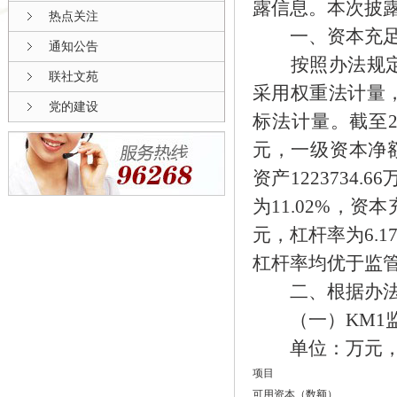
露信息。本次披
热点关注
一、资本充足
通知公告
按照办法规定划
联社文苑
采用权重法计量
党的建设
标法计量。截至20
元，一级资本净额1
资产1223734
为11.02%，资本
元，杠杆率为6.
杠杆率均优于监
二、根据办法
（一）KM1监
单位：万元，
项目
可用资本（数额）