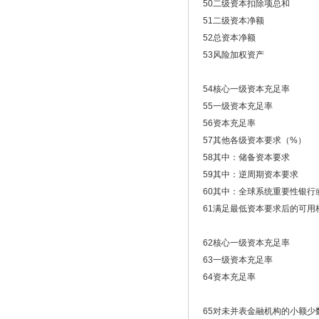
50
二级资本扣除项总和
51
二级资本净额
52
总资本净额
53
风险加权资产
54
核心一级资本充足率
55
一级资本充足率
56
资本充足率
57
其他各级资本要求（%）
58
其中：储备资本要求
59
其中：逆周期资本要求
60
其中：全球系统重要性银行
61
满足最低资本要求后的可用
62
核心一级资本充足率
63
一级资本充足率
64
资本充足率
65
对未并表金融机构的小额少