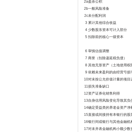
2a
盈余公积
2b
一般风险准备
2c
未分配利润
3
累计其他综合收益
4
少数股东资本可计入部分
5
扣除前的核心一级资本
6
审慎估值调整
7
商誉（扣除递延税负债）
8
其他无形资产（土地使用权
9
依赖未来盈利的由经营亏损
10
对未按公允价值计量的项目
11
损失准备缺口
12
资产证券化销售利得
13
自身信用风险变化导致其负
14
确定受益类的养老金资产净
15
直接或间接持有本银行的股
16
银行间或银行与其他金融机
17
对未并表金融机构小额少数