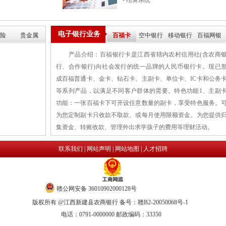
结算系统
电子银行业务
险
贵金属
百福卡
空中银行
移动银行
百福网银
产品介绍：百福银行卡是江西省辖内农村信用社(含农商
行、合作银行)向社会发行的统一品牌的人民币银行卡。现已
成百福普通卡、金卡、钻石卡、主副卡、单位卡、IC卡和公务
等系列产品，以满足不同客户群体的需要。特色功能1、主副
功能：一张百福卡下可开设任意数量的副卡，享受特色服务。
为您定制副卡只收款不取款、或每月使用限额资金。为您提供
集资金、转账收款、管理外出求学孩子的费用等理财活动。
联系我们
|
网站声明
|
网站地图
|
人才招聘
赣公网安备 36010902000128号
版权所有 @江西新建县农商银行 备号：赣B2-20050068号-1
电话：0791-0000000 邮政编码：33350