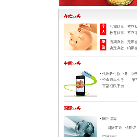
存款业务
个
活期储蓄
整存
人
教育储蓄
整存
单
活期存款
定期
位
协定存款
约期
中间业务
代理收付款业务
理
资金归集业务
第
百福银政平台
国际业务
国际结算
国际汇款
信用证