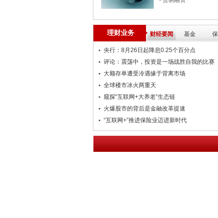
贸易融资
理财业务
财经要闻
基金
保
央行：8月26日起降息0.25个百分点
评论：震荡中，投资是一场战胜自我的比赛
大额存单遭受冷遇缘于背离市场
全球楼市冰火两重天
窥探“互联网+大养老”生态链
火爆股市的背后是金融改革提速
“互联网+”推进保险业迈进新时代