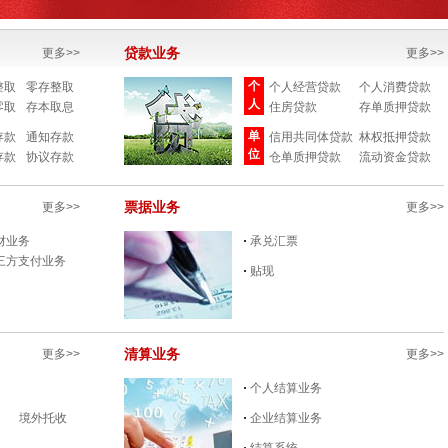
更多>>
贷款业务
更多>>
个
整取
零存整取
个人经营贷款
个人消费贷款
人
零取
存本取息
住房贷款
存单质押贷款
单
存款
通知存款
信用共同体贷款
林权抵押贷款
位
存款
协议存款
仓单质押贷款
流动资金贷款
更多>>
票据业务
更多>>
财业务
承兑汇票
三方支付业务
贴现
更多>>
清算业务
更多>>
个人结算业务
境外托收
企业结算业务