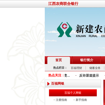
江西农商联合银行
首页
银行简介
热点栏目：
百福理财
储蓄业务
“3.15”金融消费者权益保护：权利 责...
热点关注：
反诈渠道提示
百福网银
百福个人网银
注册指南
新手指南